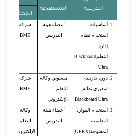
التدريبية
المستهدفة
الجهة
المد
أساسيات
أعضاء هيئة
شركة
استخدام نظام
التدريس
BME
إدارة
التعلم
Blackboard
Ultra
دورة تدريبية
منسوبي وكالة
شركة
لمديري نظام
التعلم
BME
Blackboard Ultra
الإلكتروني
استخدام الموارد
أعضاء هيئة
وكالة
م.
التعليمية
التدريس
التعلم
عبدال
المفتوحة
(OERX)
الإلكتروني
مهد