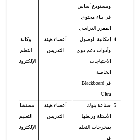
ومستودع أساس
في بناء محتوى
المقرر الدراسي
إمكانية الوصول
أعضاء هيئة
وكالة
م. أح
وأدوات دعم ذوي
التدريس
التعلم
سلما
الاحتياجات
الإلكتروني
الخاصة
في
Blackboard
Ultra
صناعة بنوك
أعضاء هيئة
مستشار
د. مح
الأسئلة وربطها
التدريس
التعليم
عبد
بمخرجات التعلم
الإلكتروني
الرا
في