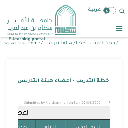
Skip
to
S
عربية
main
content
E-learning portal
Breadcrumb
خطة التدريب - أعضاء هيئة التدريس /
/
Home
You are here:
خطة التدريب - أعضاء هيئة التدريس
Submitted by
K.alshammari
on
Sun, 02/08/2026 - 14:17
اعضاء هيئ
اسم الدورة
الفئة
جهة التدريب