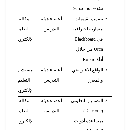
بيئة
Schoolhouse
تصميم تقييمات
أعضاء هيئة
وكالة
م. مح
معيارية احترافية
التدريس
التعلم
الأب
في
Blackboard
الإلكتروني
Ultra
من خلال
أداة
Rubric
الواقع الافتراضي
أعضاء هيئة
مستشارة
د. ن
والمعزز
التدريس
التعليم
الجا
الإلكتروني
التصميم التعليمي
أعضاء هيئة
وكالة
د. يا
(
Take one
)
التدريس
التعلم
بدر
بمساعدة أدوات
الإلكتروني