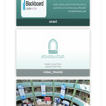
slide1
video_thumb