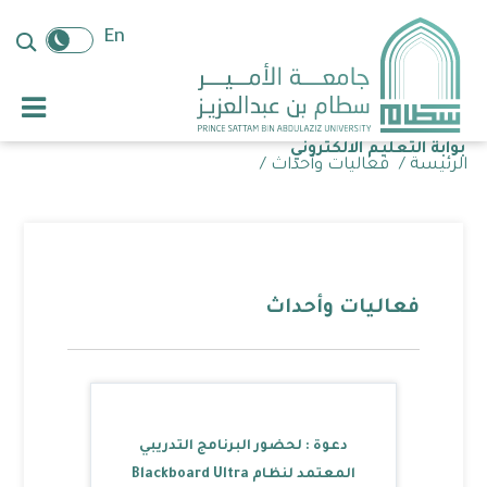
تجاوز
ب
إلى
En
المحتوى
الرئيسي
بوابة التعليم الالكتروني
Breadcrumb
الرئيسة
/
فعاليات وأحداث /
فعاليات وأحداث
دعوة : لحضور البرنامج التدريبي
المعتمد لنظام Blackboard Ultra